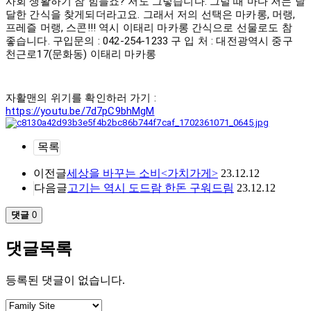
사회 생활하기 참 힘들죠? 저도 그렇습니다. 그럴 때 마다 저는 달
달한 간식을 찾게되더라고요. 그래서 저의 선택은 마카롱, 머랭,
프레즐 머랭, 스콘!!! 역시 이태리 마카롱 간식으로 선물로도 참
좋습니다. 구입문의 : 042-254-1233 구 입 처 : 대전광역시 중구
천근로17(문화동) 이태리 마카롱
자활맨의 위기를 확인하러 가기 :
https://youtu.be/7d7pC9bhMgM
목록
이전글
세상을 바꾸는 소비<가치가게>
23.12.12
다음글
고기는 역시 도드람 한돈 구워드림
23.12.12
댓글
0
댓글목록
등록된 댓글이 없습니다.