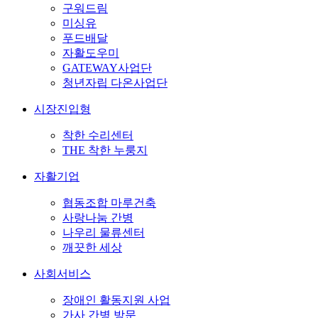
구워드림
미싱유
푸드배달
자활도우미
GATEWAY사업단
청년자립 다온사업단
시장진입형
착한 수리센터
THE 착한 누룽지
자활기업
협동조합 마루건축
사랑나눔 간병
나우리 물류센터
깨끗한 세상
사회서비스
장애인 활동지원 사업
가사 간병 방문