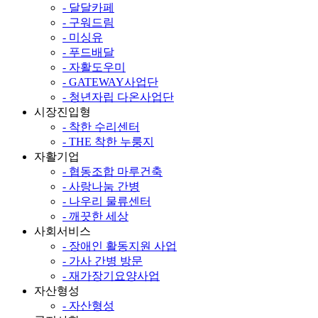
- 달달카페
- 구워드림
- 미싱유
- 푸드배달
- 자활도우미
- GATEWAY사업단
- 청년자립 다온사업단
시장진입형
- 착한 수리센터
- THE 착한 누룽지
자활기업
- 협동조합 마루건축
- 사랑나눔 간병
- 나우리 물류센터
- 깨끗한 세상
사회서비스
- 장애인 활동지원 사업
- 가사 간병 방문
- 재가장기요양사업
자산형성
- 자산형성