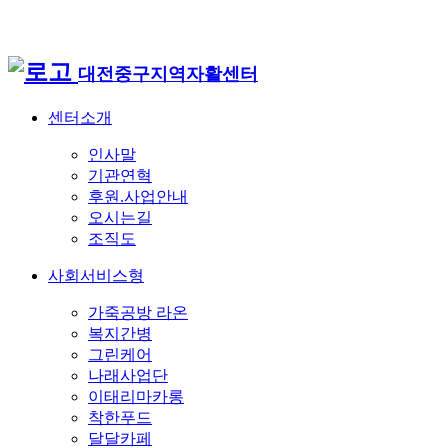
대전중구지역자활센터
센터소개
인사말
기관연혁
후원.사업안내
오시는길
조직도
사회서비스형
가죽공방 라온
복지간병
그린케어
나래사업단
이태리마카롱
착한푸드
달달카페