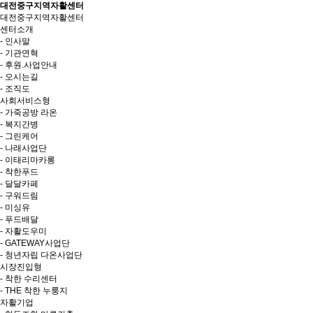
대전중구지역자활센터
대전중구지역자활센터
센터소개
- 인사말
- 기관연혁
- 후원.사업안내
- 오시는길
- 조직도
사회서비스형
- 가죽공방 라온
- 복지간병
- 그린케어
- 나래사업단
- 이태리마카롱
- 착한푸드
- 달달카페
- 구워드림
- 미싱유
- 푸드배달
- 자활도우미
- GATEWAY사업단
- 청년자립 다온사업단
시장진입형
- 착한 수리센터
- THE 착한 누룽지
자활기업