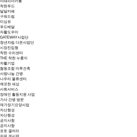
이태리마카롱
착한푸드
달달카페
구워드림
미싱유
푸드배달
자활도우미
GATEWAY사업단
청년자립 다온사업단
시장진입형
착한 수리센터
THE 착한 누룽지
자활기업
협동조합 마루건축
사랑나눔 간병
나우리 물류센터
깨끗한 세상
사회서비스
장애인 활동지원 사업
가사 간병 방문
재가장기요양사업
자산형성
자산형성
공지사항
공지사항
포토 갤러리
자유 게시판