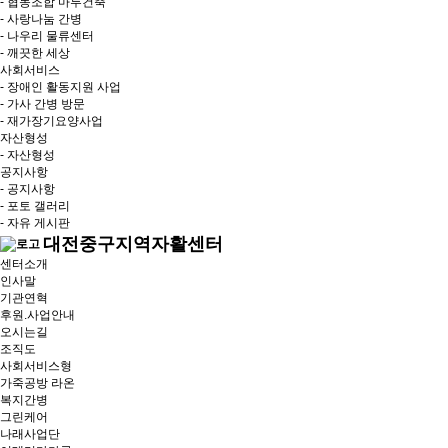
- 협동조합 마루건축
- 사랑나눔 간병
- 나우리 물류센터
- 깨끗한 세상
사회서비스
- 장애인 활동지원 사업
- 가사 간병 방문
- 재가장기요양사업
자산형성
- 자산형성
공지사항
- 공지사항
- 포토 갤러리
- 자유 게시판
대전중구지역자활센터
센터소개
인사말
기관연혁
후원.사업안내
오시는길
조직도
사회서비스형
가죽공방 라온
복지간병
그린케어
나래사업단