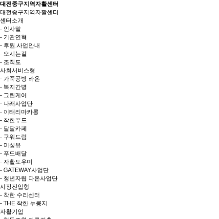
대전중구지역자활센터
대전중구지역자활센터
센터소개
- 인사말
- 기관연혁
- 후원.사업안내
- 오시는길
- 조직도
사회서비스형
- 가죽공방 라온
- 복지간병
- 그린케어
- 나래사업단
- 이태리마카롱
- 착한푸드
- 달달카페
- 구워드림
- 미싱유
- 푸드배달
- 자활도우미
- GATEWAY사업단
- 청년자립 다온사업단
시장진입형
- 착한 수리센터
- THE 착한 누룽지
자활기업