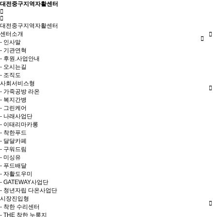
대전중구지역자활센터
대전중구지역자활센터
센터소개
- 인사말
- 기관연혁
- 후원.사업안내
- 오시는길
- 조직도
사회서비스형
- 가죽공방 라온
- 복지간병
- 그린케어
- 나래사업단
- 이태리마카롱
- 착한푸드
- 달달카페
- 구워드림
- 미싱유
- 푸드배달
- 자활도우미
- GATEWAY사업단
- 청년자립 다온사업단
시장진입형
- 착한 수리센터
- THE 착한 누룽지