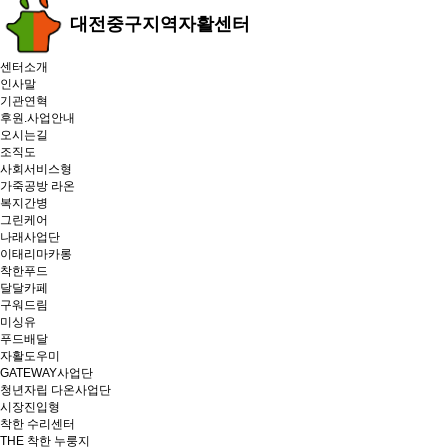
대전중구지역자활센터
센터소개
인사말
기관연혁
후원.사업안내
오시는길
조직도
사회서비스형
가죽공방 라온
복지간병
그린케어
나래사업단
이태리마카롱
착한푸드
달달카페
구워드림
미싱유
푸드배달
자활도우미
GATEWAY사업단
청년자립 다온사업단
시장진입형
착한 수리센터
THE 착한 누룽지