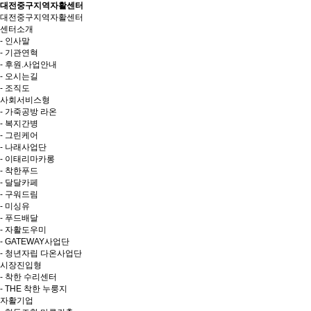
대전중구지역자활센터
대전중구지역자활센터
센터소개
- 인사말
- 기관연혁
- 후원.사업안내
- 오시는길
- 조직도
사회서비스형
- 가죽공방 라온
- 복지간병
- 그린케어
- 나래사업단
- 이태리마카롱
- 착한푸드
- 달달카페
- 구워드림
- 미싱유
- 푸드배달
- 자활도우미
- GATEWAY사업단
- 청년자립 다온사업단
시장진입형
- 착한 수리센터
- THE 착한 누룽지
자활기업