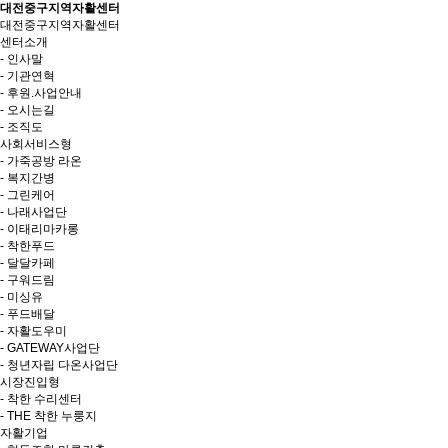
대전중구지역자활센터
대전중구지역자활센터
센터소개
- 인사말
- 기관연혁
- 후원.사업안내
- 오시는길
- 조직도
사회서비스형
- 가죽공방 라온
- 복지간병
- 그린케어
- 나래사업단
- 이태리마카롱
- 착한푸드
- 달달카페
- 구워드림
- 미싱유
- 푸드배달
- 자활도우미
- GATEWAY사업단
- 청년자립 다온사업단
시장진입형
- 착한 수리센터
- THE 착한 누룽지
자활기업