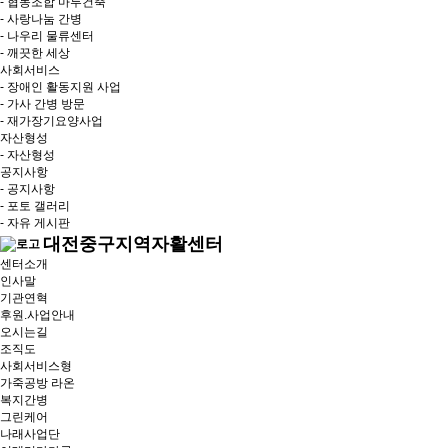
- 협동조합 마루건축
- 사랑나눔 간병
- 나우리 물류센터
- 깨끗한 세상
사회서비스
- 장애인 활동지원 사업
- 가사 간병 방문
- 재가장기요양사업
자산형성
- 자산형성
공지사항
- 공지사항
- 포토 갤러리
- 자유 게시판
대전중구지역자활센터
센터소개
인사말
기관연혁
후원.사업안내
오시는길
조직도
사회서비스형
가죽공방 라온
복지간병
그린케어
나래사업단