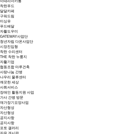
이태리마카롱
착한푸드
달달카페
구워드림
미싱유
푸드배달
자활도우미
GATEWAY사업단
청년자립 다온사업단
시장진입형
착한 수리센터
THE 착한 누룽지
자활기업
협동조합 마루건축
사랑나눔 간병
나우리 물류센터
깨끗한 세상
사회서비스
장애인 활동지원 사업
가사 간병 방문
재가장기요양사업
자산형성
자산형성
공지사항
공지사항
포토 갤러리
자유 게시판