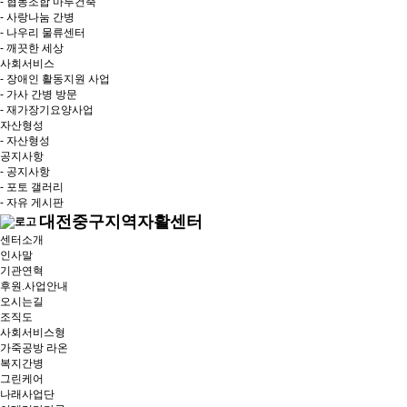
- 협동조합 마루건축
- 사랑나눔 간병
- 나우리 물류센터
- 깨끗한 세상
사회서비스
- 장애인 활동지원 사업
- 가사 간병 방문
- 재가장기요양사업
자산형성
- 자산형성
공지사항
- 공지사항
- 포토 갤러리
- 자유 게시판
대전중구지역자활센터
센터소개
인사말
기관연혁
후원.사업안내
오시는길
조직도
사회서비스형
가죽공방 라온
복지간병
그린케어
나래사업단