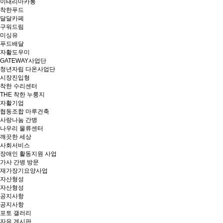
이태리마카롱
착한푸드
달달카페
구워드림
미싱유
푸드배달
자활도우미
GATEWAY사업단
청년자립 다온사업단
시장진입형
착한 수리센터
THE 착한 누룽지
자활기업
협동조합 마루건축
사랑나눔 간병
나우리 물류센터
깨끗한 세상
사회서비스
장애인 활동지원 사업
가사 간병 방문
재가장기요양사업
자산형성
자산형성
공지사항
공지사항
포토 갤러리
자유 게시판