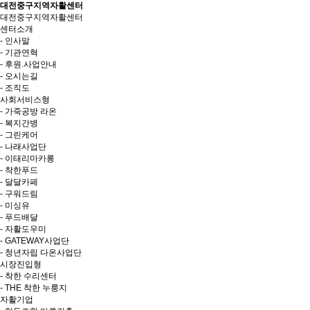
대전중구지역자활센터
대전중구지역자활센터
센터소개
- 인사말
- 기관연혁
- 후원.사업안내
- 오시는길
- 조직도
사회서비스형
- 가죽공방 라온
- 복지간병
- 그린케어
- 나래사업단
- 이태리마카롱
- 착한푸드
- 달달카페
- 구워드림
- 미싱유
- 푸드배달
- 자활도우미
- GATEWAY사업단
- 청년자립 다온사업단
시장진입형
- 착한 수리센터
- THE 착한 누룽지
자활기업