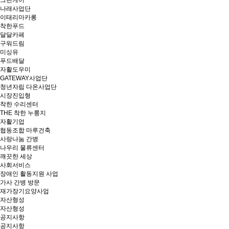
그린케어
나래사업단
이태리마카롱
착한푸드
달달카페
구워드림
미싱유
푸드배달
자활도우미
GATEWAY사업단
청년자립 다온사업단
시장진입형
착한 수리센터
THE 착한 누룽지
자활기업
협동조합 마루건축
사랑나눔 간병
나우리 물류센터
깨끗한 세상
사회서비스
장애인 활동지원 사업
가사 간병 방문
재가장기요양사업
자산형성
자산형성
공지사항
공지사항