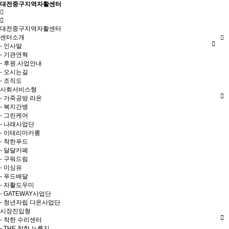
대전중구지역자활센터
대전중구지역자활센터
센터소개
- 인사말
- 기관연혁
- 후원.사업안내
- 오시는길
- 조직도
사회서비스형
- 가죽공방 라온
- 복지간병
- 그린케어
- 나래사업단
- 이태리마카롱
- 착한푸드
- 달달카페
- 구워드림
- 미싱유
- 푸드배달
- 자활도우미
- GATEWAY사업단
- 청년자립 다온사업단
시장진입형
- 착한 수리센터
- THE 착한 누룽지