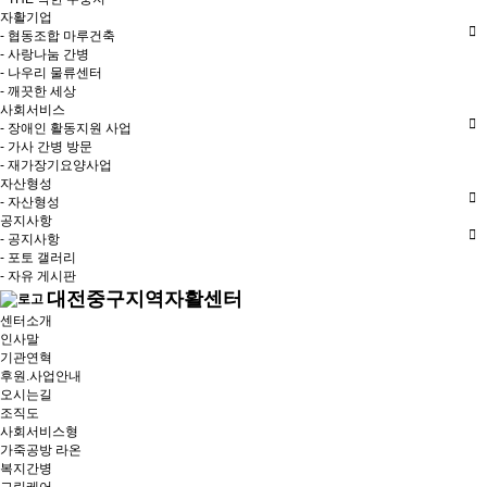
자활기업
- 협동조합 마루건축
- 사랑나눔 간병
- 나우리 물류센터
- 깨끗한 세상
사회서비스
- 장애인 활동지원 사업
- 가사 간병 방문
- 재가장기요양사업
자산형성
- 자산형성
공지사항
- 공지사항
- 포토 갤러리
- 자유 게시판
대전중구지역자활센터
센터소개
인사말
기관연혁
후원.사업안내
오시는길
조직도
사회서비스형
가죽공방 라온
복지간병