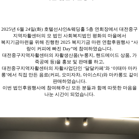
2025
년
6
월
24
일
(
화
)
호텔선샤인
&
웨딩홀
5
층 연회장에서 대전중구
지역자활센터의 모 법인 사회복지법인 평화의 마을에서
복지기금마련을 위해 진행한
2025
복지기금 마련 연합후원행사
“
사
랑이 커피에 빠진
Day”
에 참여하였습니다
.
대전중구지역자활센터의 자활생산품
(
누룽지
,
핸드메이드 상품
,
가
죽공예 등
)
을 홍보 및 판매를 하고
,
대전중구지역자활센터의 자활사업단인
‘
달달카페
’
와
‘
이태마 마카
롱
’
에서 직접 만든 음료
(
커피
,
오미자차
,
아이스티
)
와 마카롱도 같이
판매하였습니다
.
이번 법인후원행사에 참여해주신 모든 분들과 함께 따뜻한 마음을
나눈 시간이 되었습니다
.