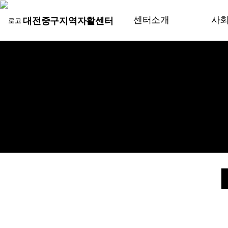
센터소개
사
대전중구지역자활센터
인사말
가죽
기관연혁
복지
후원.사업안내
그린
오시는길
나래
조직도
이태
착한
달달
구워
미싱
푸드
자활
GAT
청년
단