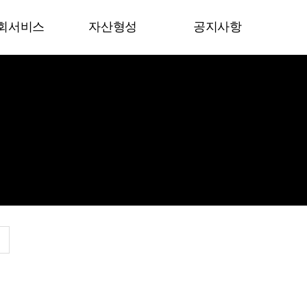
회서비스
자산형성
공지사항
인 활동지원 사
자산형성
공지사항
포토 갤러리
 간병 방문
자유 게시판
가장기요양사업