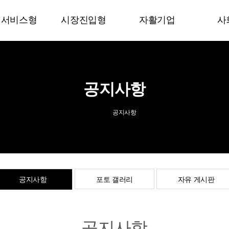
회서비스형
시장진입형
자활기업
사
공방 라온
착한 수리센터
협동조합 마루건축
장애
업
간병
THE 착한 누룽지
사랑나눔 간병
가사
케어
나우리 물류센터
공지사항
재
사업단
깨끗한 세상
리마카롱
공지사항
푸드
카페
드림
유
배달
공지사항
포토 갤러리
자유 게시판
도우미
EWAY사업단
자립 다온사업
공지사항